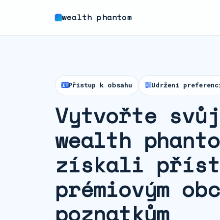
wealth phantom
Přístup k obsahu
Udržení preferenc
Vytvořte svůj
wealth phanto
získali příst
prémiovým obc
poznatkům