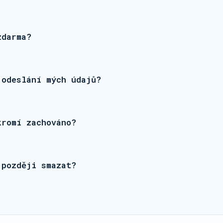
zdarma?
 odeslání mých údajů?
kromí zachováno?
 později smazat?