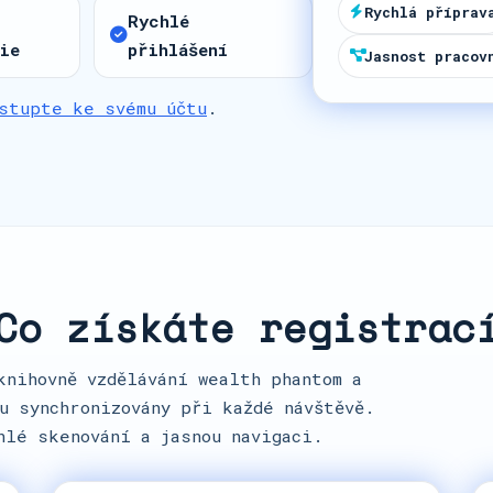
a
Rychlá příprav
Rychlé
t
ie
přihlášení
Jasnost pracov
e
s
stupte ke svému účtu
.
+
1
Co získáte registrac
knihovně vzdělávání wealth phantom a
u synchronizovány při každé návštěvě.
hlé skenování a jasnou navigaci.