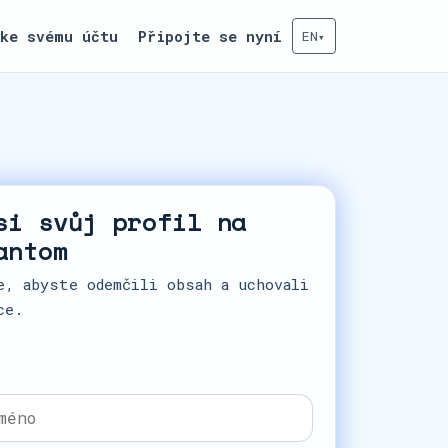
 ke svému účtu
Připojte se nyní
EN
▾
si svůj profil na
antom
e, abyste odemčili obsah a uchovali
ce.