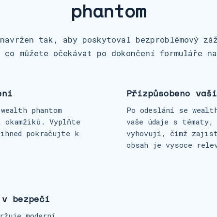
phantom
navržen tak, aby poskytoval bezproblémový zá
 co můžete očekávat po dokončení formuláře n
ení
Přizpůsobeno vaši
 wealth phantom
Po odeslání se wealt
k okamžiků. Vyplňte
vaše údaje s tématy,
 ihned pokračujte k
vyhovují, čímž zajis
obsah je vysoce rele
 v bezpečí
ržuje moderní