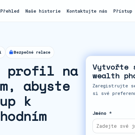
Přehled
Naše historie
Kontaktujte nás
Přístup
í
Bezpečné relace
 profil na
Vytvořte 
wealth ph
m, abyste
Zaregistrujte s
si své preferen
up k
hodním
Jméno *