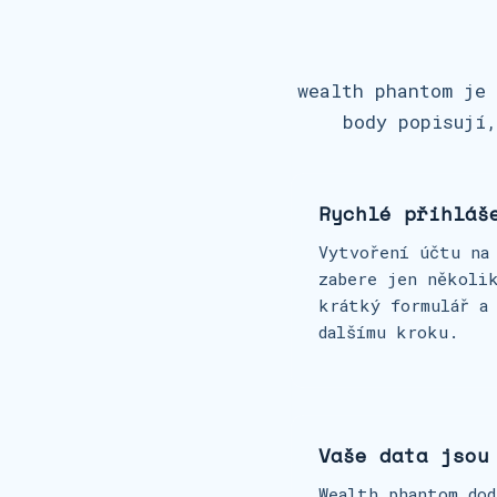
wealth phantom je 
body popisují,
Rychlé přihláš
Vytvoření účtu na
zabere jen několi
krátký formulář a
dalšímu kroku.
Vaše data jsou
Wealth phantom dod