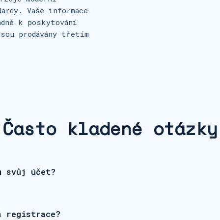
dardy. Vaše informace
adně k poskytování
jsou prodávány třetím
Často kladené otázky
m svůj účet?
á registrace?