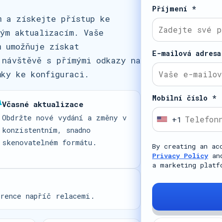
Příjmení *
m a získejte přístup ke
ným aktualizacím. Vaše
m umožňuje získat
E-mailová adresa
 návštěvě s přímými odkazy na
mky ke konfiguraci.
Mobilní číslo *
Včasné aktualizace
Obdržte nové vydání a změny v
+1
U
konzistentním, snadno
n
skenovatelném formátu.
By creating an ac
i
Privacy Policy
an
t
a marketing plat
e
d
rence napříč relacemi.
S
t