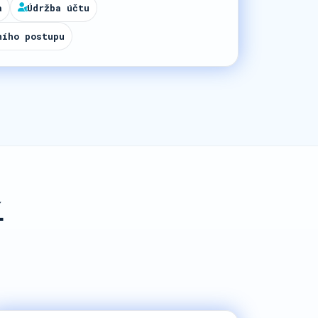
a
Údržba účtu
ního postupu
í