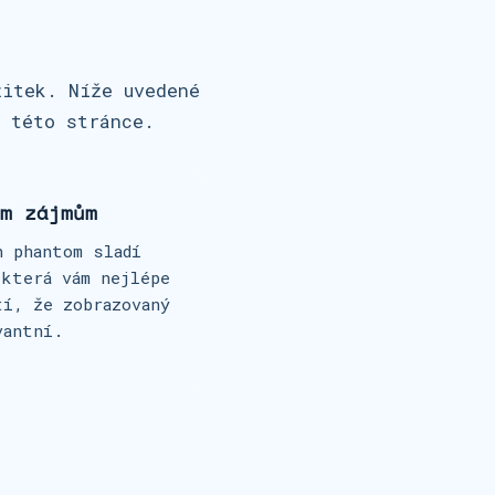
žitek. Níže uvedené
a této stránce.
m zájmům
h phantom sladí
 která vám nejlépe
tí, že zobrazovaný
vantní.