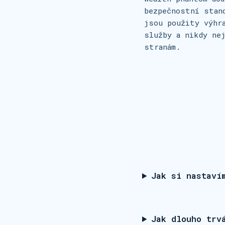
bezpečnostní stan
jsou použity výhr
služby a nikdy ne
stranám.
Jak si nastaví
Jak dlouho trv