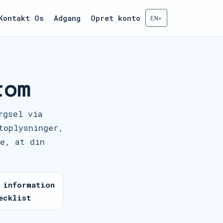
Kontakt Os
Adgang
Opret konto
EN
▾
tom
rgsel via
toplysninger,
re, at din
 information
ecklist