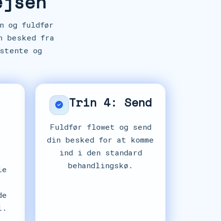
ejsen
n og fuldfør
n besked fra
stente og
Trin 4: Send
n
Fuldfør flowet og send
din besked for at komme
ind i den standard
behandlingskø.
le
de
l.