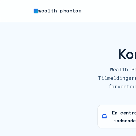
wealth phantom
Ko
Wealth P
Tilmeldingsr
forvented
En centr
indsende