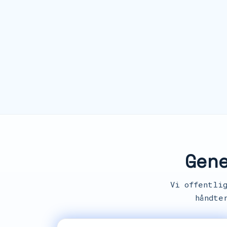
Gen
Vi offentli
håndte