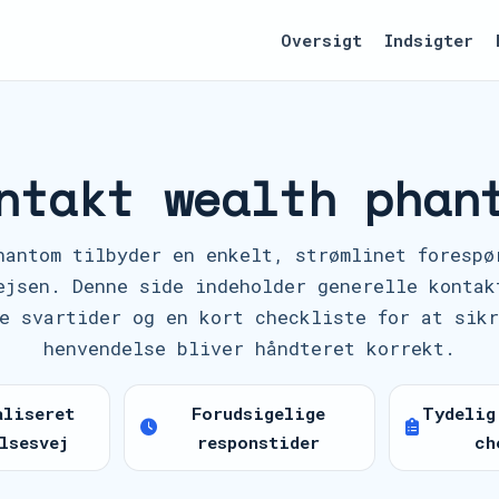
Oversigt
Indsigter
ntakt wealth phan
hantom tilbyder en enkelt, strømlinet forespø
ejsen. Denne side indeholder generelle kontak
e svartider og en kort checkliste for at sik
henvendelse bliver håndteret korrekt.
aliseret
Forudsigelige
Tydelig
lsesvej
responstider
ch