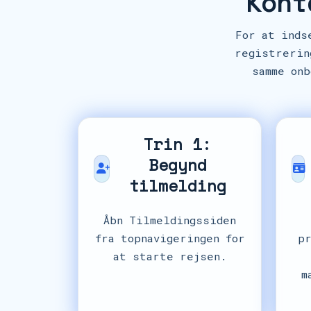
Kont
For at inds
registrerin
samme on
Trin 1:
Begynd
tilmelding
Åbn Tilmeldingssiden
fra topnavigeringen for
p
at starte rejsen.
m