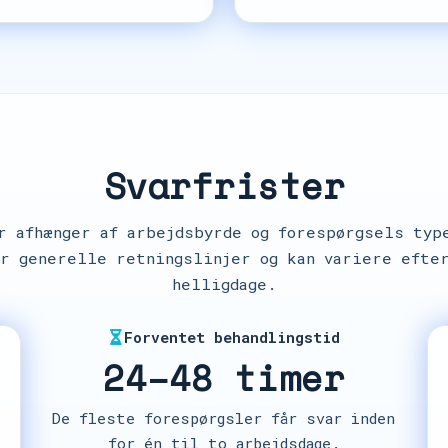
Svarfrister
r afhænger af arbejdsbyrde og forespørgsels typ
er generelle retningslinjer og kan variere efter
helligdage.
Forventet behandlingstid
24–48 timer
De fleste forespørgsler får svar inden
for én til to arbejdsdage.