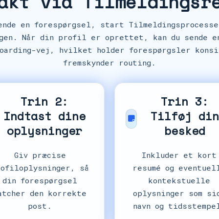
akt via Tilmeldingsr
ende en forespørgsel, start Tilmeldingsprocesse
gen. Når din profil er oprettet, kan du sende e
boarding-vej, hvilket holder forespørgsler konsi
fremskynder routing.
Trin 2:
Trin 3:
Indtast dine
Tilføj di
oplysninger
besked
Giv præcise
Inkluder et kort
rofiloplysninger, så
resumé og eventuel
din forespørgsel
kontekstuelle
atcher den korrekte
oplysninger som si
post.
navn og tidsstempe