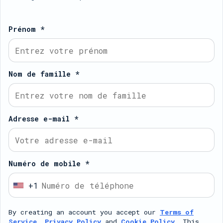
Prénom *
Nom de famille *
Adresse e-mail *
Numéro de mobile *
+1
U
n
By creating an account you accept our
Terms of
i
Service
,
Privacy Policy
and
Cookie Policy
. This