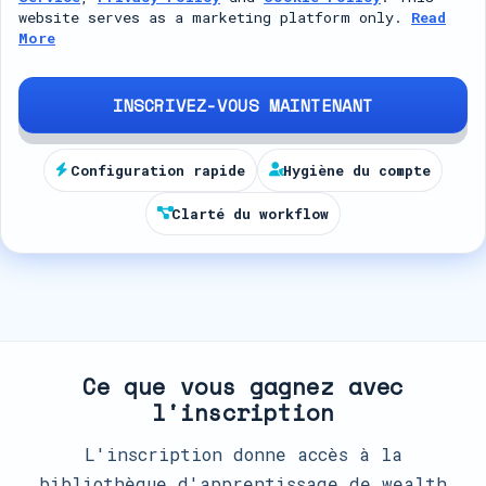
t
website serves as a marketing platform only.
Read
More
e
d
S
INSCRIVEZ-VOUS MAINTENANT
t
a
Configuration rapide
Hygiène du compte
t
Clarté du workflow
e
s
+
1
Ce que vous gagnez avec
l'inscription
L'inscription donne accès à la
bibliothèque d'apprentissage de wealth