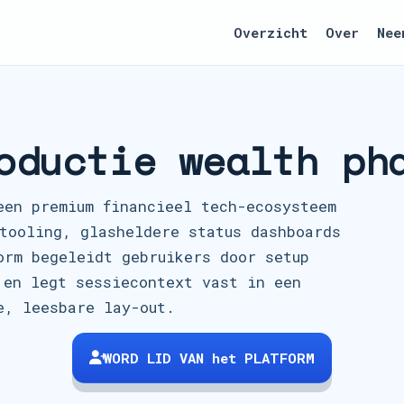
Overzicht
Over
Nee
oductie wealth ph
een premium financieel tech-ecosysteem
tooling, glasheldere status dashboards
orm begeleidt gebruikers door setup
 en legt sessiecontext vast in een
e, leesbare lay-out.
WORD LID VAN het PLATFORM