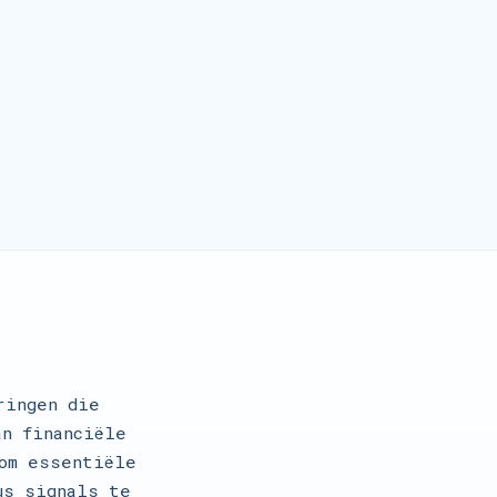
ringen die
n financiële
om essentiële
us signals te