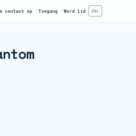
m contact op
Toegang
Word lid
EN
▾
antom