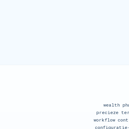
wealth ph
precieze te
workflow con
configuratie