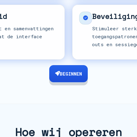
id
Beveiligin
t en samenvattingen
Stimuleer sterk
at de interface
toegangspatrone
outs en sessieg
BEGINNEN
Hoe wij opereren