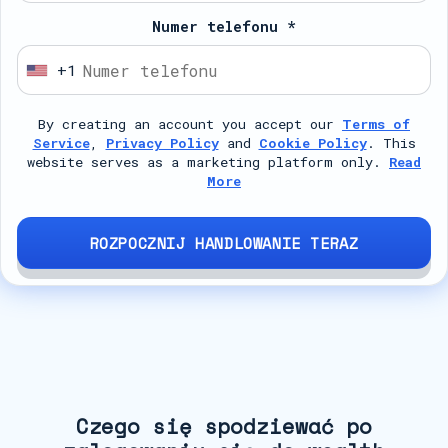
Numer telefonu *
+1
U
n
By creating an account you accept our
Terms of
i
Service
,
Privacy Policy
and
Cookie Policy
. This
t
website serves as a marketing platform only.
Read
e
More
d
S
ROZPOCZNIJ HANDLOWANIE TERAZ
t
a
t
e
s
+
1
Czego się spodziewać po