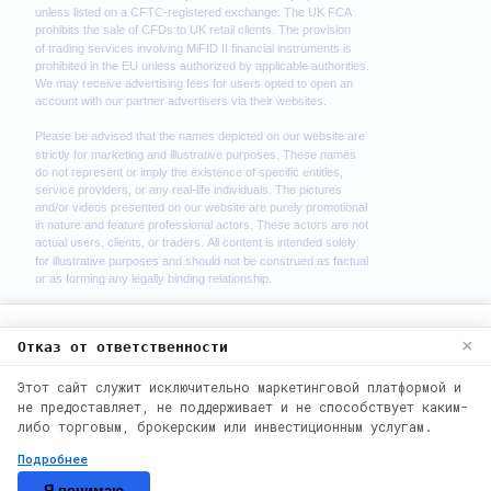
We use cookies to enhance your browsing
Отказ от ответственности
×
experience. By continuing to use our
Этот сайт служит исключительно маркетинговой платформой и
website, you agree to our use of cookies.
не предоставляет, не поддерживает и не способствует каким-
See our
Cookie Policy
for more
либо торговым, брокерским или инвестиционным услугам.
information.
2026
©
wealth phantom. Все права
Подробнее
защищены.
Accept
Я понимаю