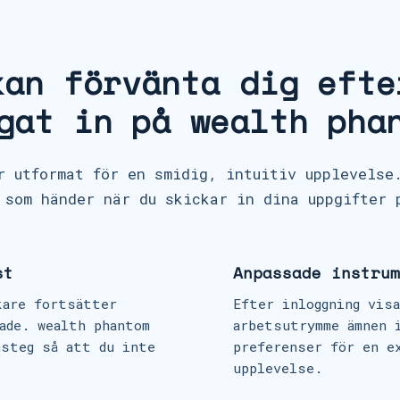
e
s
+
kan förvänta dig efte
1
gat in på wealth pha
r utformat för en smidig, intuitiv upplevelse
 som händer när du skickar in dina uppgifter 
st
Anpassade instrum
kare fortsätter
Efter inloggning vis
ade. wealth phantom
arbetsutrymme ämnen 
msteg så att du inte
preferenser för en e
.
upplevelse.