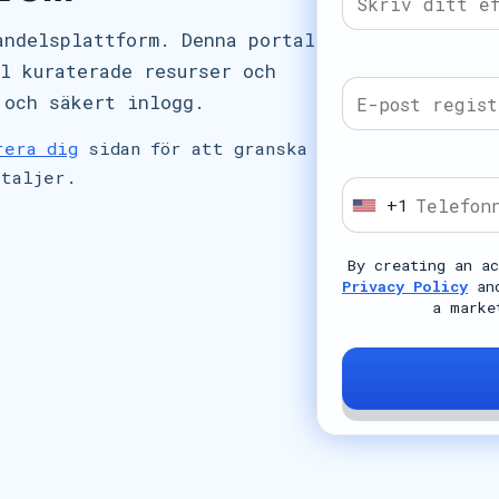
andelsplattform. Denna portal
l kuraterade resurser och
 och säkert inlogg.
rera dig
sidan för att granska
etaljer.
+1
U
n
By creating an a
i
Privacy Policy
an
t
a marke
e
d
S
t
a
t