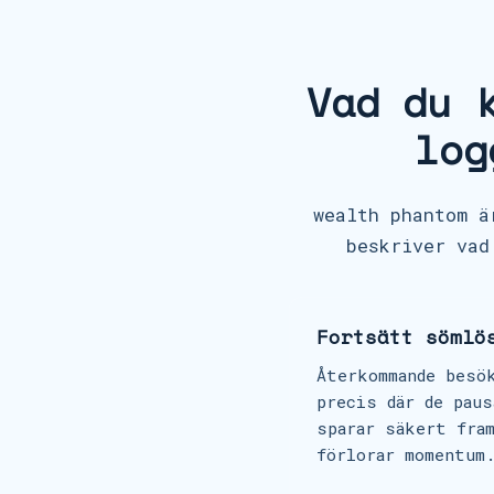
Vad du 
log
wealth phantom ä
beskriver vad
Fortsätt sömlö
Återkommande besö
precis där de paus
sparar säkert fra
förlorar momentum