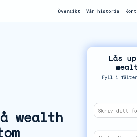
Översikt
Vår historia
Kont
Lås up
weal
Fyll i fälte
å wealth
tom