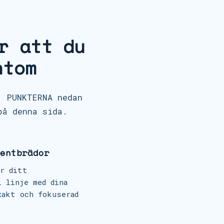
r att du
ntom
. PUNKTERNA nedan
på denna sida.
entbrädor
ar ditt
i linje med dina
xakt och fokuserad