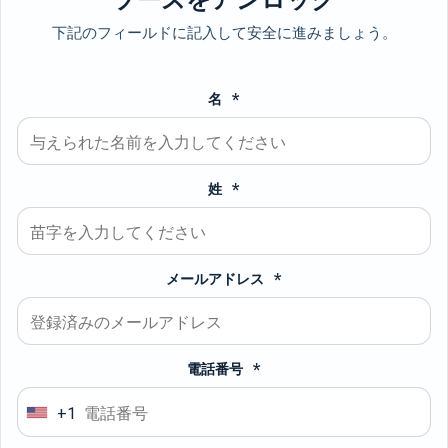
下記のフィールドに記入して安全に進みましょう。
名 *
姓 *
メールアドレス *
電話番号 *
+1
U
n