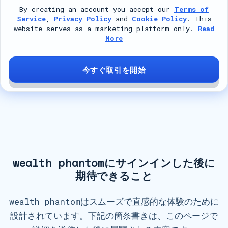
By creating an account you accept our
Terms of
i
Service
,
Privacy Policy
and
Cookie Policy
. This
t
website serves as a marketing platform only.
Read
More
e
d
S
今すぐ取引を開始
t
a
t
e
s
+
wealth phantomにサインインした後に
1
期待できること
wealth phantomはスムーズで直感的な体験のために
設計されています。下記の箇条書きは、このページで